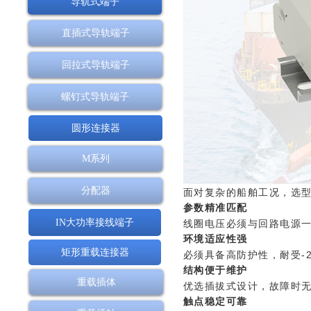
导轨式端子
直插式导轨端子
回拉式导轨端子
螺钉式导轨端子
圆形连接器
M系列
分配器
面对复杂的船舶工况，选
参数精准匹配
IN大功率接线端子
线圈电压必须与回路电源
环境适应性强
矩形重载连接器
必须具备高防护性，耐受-
结构便于维护
重载插体
优选插拔式设计，故障时
触点稳定可靠