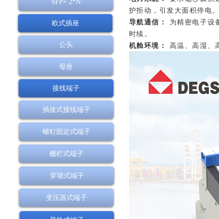
SFP+ 2*N
护拒动，引发大面积停电
导航通信：
为精密电子设
欧式插座
时续。
公头
机舱环境：
高温、高湿、
母座
接线端子
插拔式接线端子
螺钉固定式端子
栅栏式端子
穿墙式端子
变压器式端子