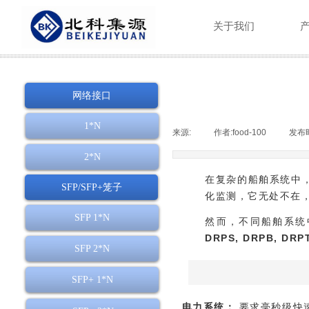
关于我们
网络接口
1*N
来源:
|
作者:
food-100
|
发布
2*N
在复杂的船舶系统中
SFP/SFP+笼子
化监测，它无处不在
SFP 1*N
然而，不同船舶系统
DRPS, DRPB, DRPT
SFP 2*N
SFP+ 1*N
电力系统：
要求毫秒级快