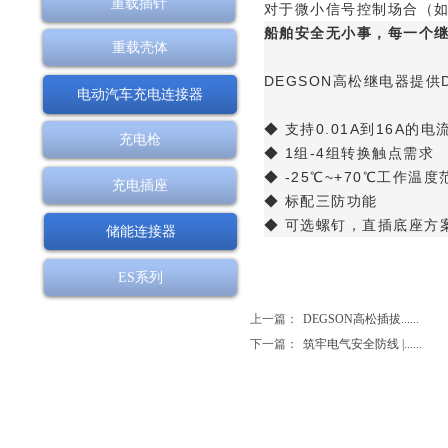
重载插针
对于微小信号控制场合（
船舶安全无小事，每一个继
重载壳体
DEGSON高松继电器提供DRP
电动汽车充电连接器
◆ 支持0.01A到16A的电
充电枪
◆ 1组-4组转换触点需求
◆ -25℃~+70℃工作温度
充电插座
◆ 标配三防功能
◆ 可选螺钉，直插底座方
储能连接器
ES系列
上一篇：
DEGSON高松插拔......
下一篇：
筑牢电气安全防线 |......