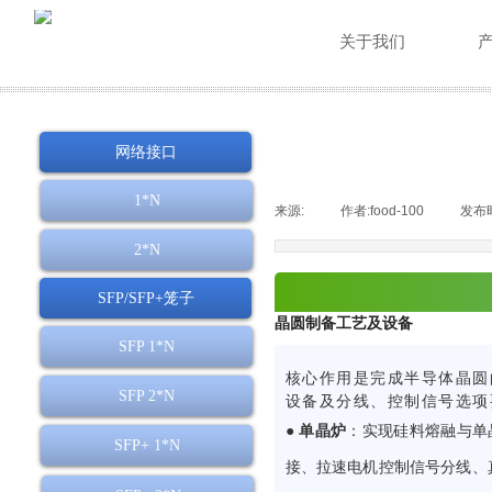
关于我们
网络接口
1*N
来源:
|
作者:
food-100
|
发布
2*N
SFP/SFP+笼子
晶圆制备工艺及设备
SFP 1*N
核心作用是完成半导体晶圆
SFP 2*N
设备及分线、控制信号选项
● 单晶炉
：实现硅料熔融与单
SFP+ 1*N
接、拉速电机控制信号分线、