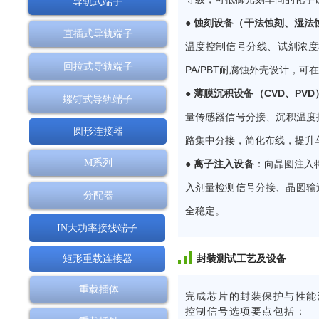
导轨式端子
● 蚀刻设备（干法蚀刻、湿法
直插式导轨端子
温度控制信号分线、试剂浓度
回拉式导轨端子
PA/PBT耐腐蚀外壳设计，
● 薄膜沉积设备（CVD、PVD
螺钉式导轨端子
量传感器信号分接、沉积温度
圆形连接器
路集中分接，简化布线，提升
M系列
● 离子注入设备
：向晶圆注入
入剂量检测信号分接、晶圆输
分配器
全稳定。
IN大功率接线端子
封装测试工艺及设备
矩形重载连接器
重载插体
完成芯片的封装保护与性能
控制信号选项要点包括：