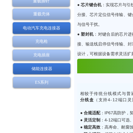
重载插针
● 芯片键合机
：实现芯片与引
重载壳体
分接、芯片定位信号传输、键
与信号干扰。
电动汽车充电连接器
● 塑封机
：对键合后的芯片进
充电枪
接、输送线启停信号传输、封
设计，可根据设备需求灵活扩
充电插座
储能连接器
ES系列
相较于传统分线模式与普
分线盒
（支持4-12端
● 合规适配
：IP67高防护
● 灵活定制
：4-12端口可
● 稳定高效
：高寿命、耐腐蚀