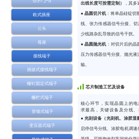
SFP+ 2*N
出线长度可按需定制）
，其多
● 晶圆切片机
：将单晶硅锭切
欧式插座
线、张力传感器信号分接、切
公头
少线路杂乱导致的信号干扰。
母座
● 晶圆抛光机
：对切片后的晶
压力传感器信号分接、抛光液
接线端子
输。
插拔式接线端子
螺钉固定式端子
芯片制造工艺及设备
栅栏式端子
核心环节，实现晶圆上的电
求最高，关键设备及分线、
穿墙式端子
● 光刻设备（光刻机、涂胶显
变压器式端子
启停信号分线、涂胶电机调速
等级，可抵御光刻车间的化学