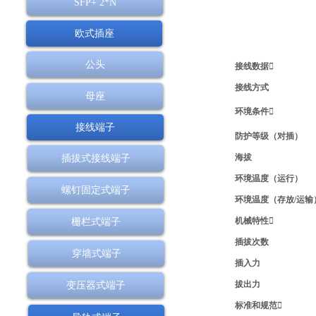
SFP+ 2*N
欧式插座
公头
接线数据
接线方式
母座
环境条件
接线端子
防护等级（对插）
海拔
插拔式接线端子
环境温度（运行）
螺钉固定式端子
环境温度（存放/运输
机械特性
栅栏式端子
插拔次数
穿墙式端子
插入力
拔出力
变压器式端子
标准和规范