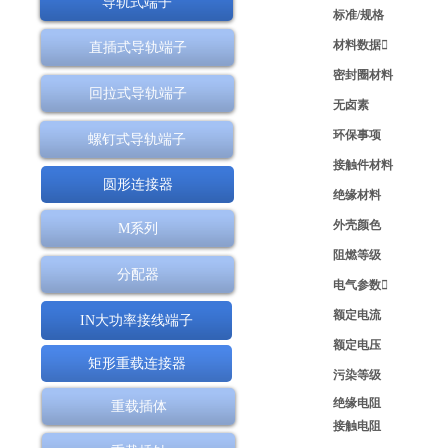
导轨式端子
标准/规格
材料数据
直插式导轨端子
密封圈材料
回拉式导轨端子
无卤素
环保事项
螺钉式导轨端子
接触件材料
圆形连接器
绝缘材料
外壳颜色
M系列
阻燃等级
分配器
电气参数
额定电流
IN大功率接线端子
额定电压
矩形重载连接器
污染等级
绝缘电阻
重载插体
接触电阻