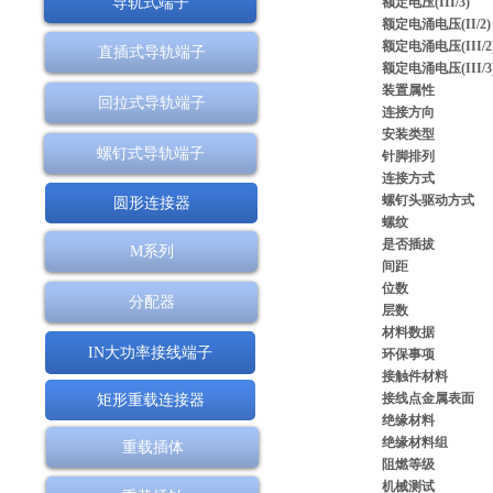
导轨式端子
额定电压(III/3)
额定电涌电压(II/2)
额定电涌电压(III/2
直插式导轨端子
额定电涌电压(III/3
装置属性
回拉式导轨端子
连接方向
安装类型
螺钉式导轨端子
针脚排列
连接方式
螺钉头驱动方式
圆形连接器
螺纹
是否插拔
M系列
间距
位数
分配器
层数
材料数据
IN大功率接线端子
环保事项
接触件材料
接线点金属表面
矩形重载连接器
绝缘材料
绝缘材料组
重载插体
阻燃等级
机械测试