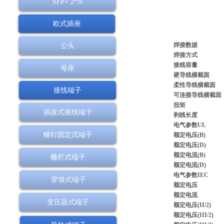
SFP+ 2*N
欧式插座
焊接数据
公头
焊接方式
接线容量
母座
硬导线横截面
柔性导线横截面
接线端子
可连接导线横截面
扭矩
插拔式接线端子
剥线长度
电气参数UL
螺钉固定式端子
额定电压(B)
额定电压(D)
额定电流(B)
栅栏式端子
额定电流(D)
电气参数IEC
穿墙式端子
额定电压
额定电流
变压器式端子
额定电压(II/2)
额定电压(III/2)