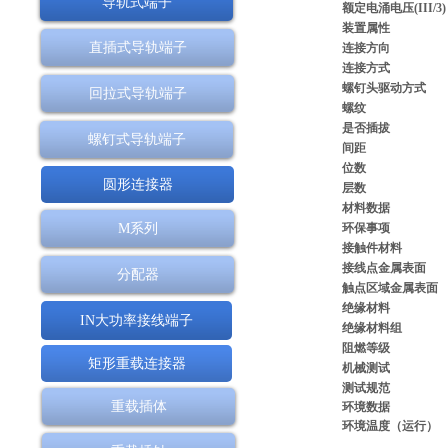
导轨式端子
额定电涌电压(III/3)
装置属性
直插式导轨端子
连接方向
连接方式
螺钉头驱动方式
回拉式导轨端子
螺纹
是否插拔
螺钉式导轨端子
间距
位数
圆形连接器
层数
材料数据
M系列
环保事项
接触件材料
接线点金属表面
分配器
触点区域金属表面
绝缘材料
IN大功率接线端子
绝缘材料组
阻燃等级
矩形重载连接器
机械测试
测试规范
重载插体
环境数据
环境温度（运行）