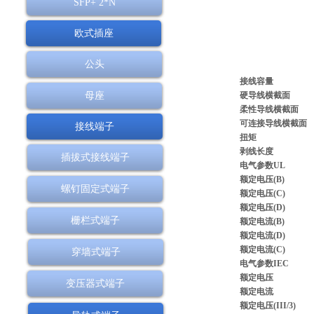
SFP+ 2*N
欧式插座
公头
接线容量
母座
硬导线横截面
柔性导线横截面
可连接导线横截面
接线端子
扭矩
剥线长度
插拔式接线端子
电气参数UL
额定电压(B)
螺钉固定式端子
额定电压(C)
额定电压(D)
栅栏式端子
额定电流(B)
额定电流(D)
额定电流(C)
穿墙式端子
电气参数IEC
额定电压
变压器式端子
额定电流
额定电压(III/3)